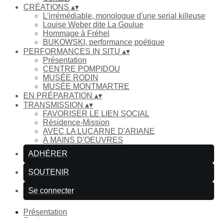
CRÉATIONS
▴
▾
L'irrémédiable, monologue d'une serial killeuse
Louise Weber dite La Goulue
Hommage à Fréhel
BUKOWSKI, performance poétique
PERFORMANCES IN SITU
▴
▾
Présentation
CENTRE POMPIDOU
MUSÉE RODIN
MUSÉE MONTMARTRE
EN PRÉPARATION
▴
▾
TRANSMISSION
▴
▾
FAVORISER LE LIEN SOCIAL
Résidence-Mission
AVEC LA LUCARNE D'ARIANE
À MAINS D'OEUVRES
ADHÉRER
SOUTENIR
Se connecter
Présentation