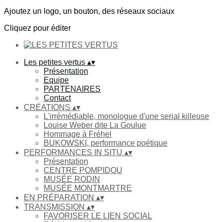
Ajoutez un logo, un bouton, des réseaux sociaux
Cliquez pour éditer
Les petites vertus
▴
▾
Présentation
Equipe
PARTENAIRES
Contact
CRÉATIONS
▴
▾
L'irrémédiable, monologue d'une serial killeuse
Louise Weber dite La Goulue
Hommage à Fréhel
BUKOWSKI, performance poétique
PERFORMANCES IN SITU
▴
▾
Présentation
CENTRE POMPIDOU
MUSÉE RODIN
MUSÉE MONTMARTRE
EN PRÉPARATION
▴
▾
TRANSMISSION
▴
▾
FAVORISER LE LIEN SOCIAL