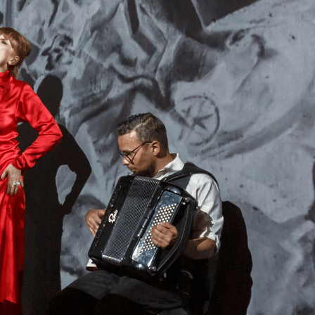
Exporter les lignes sélectionnées
Exporter toutes les colonnes
Exporter uniquement les colonnes affichées
Menu
<
>
Présentation
Equipe
PARTENAIRES
Contact
?>
Images de la page d'accueil
Cliquez pour éditer
Texte, bouton et/ou inscription à la newsletter
Cliquez pour éditer
@Hervé Véronèse. Cabaret Berlinois,performance chantée, Centre
Pompidou dans le cadre de l'expostion Allemagne années 20