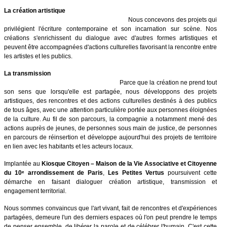
La création artistique
Nous concevons des projets qui
privilégient l'écriture contemporaine et son incarnation sur scène. Nos
créations s'enrichissent du dialogue avec d'autres formes artistiques et
peuvent être accompagnées d'actions culturelles favorisant la rencontre entre
les artistes et les publics.
La transmission
Parce que la création ne prend tout
son sens que lorsqu'elle est partagée, nous développons des projets
artistiques, des rencontres et des actions culturelles destinés à des publics
de tous âges, avec une attention particulière portée aux personnes éloignées
de la culture. Au fil de son parcours, la compagnie a notamment mené des
actions auprès de jeunes, de personnes sous main de justice, de personnes
en parcours de réinsertion et développe aujourd'hui des projets de territoire
en lien avec les habitants et les acteurs locaux.
Implantée au
Kiosque Citoyen – Maison de la Vie Associative et Citoyenne
du 10ᵉ arrondissement de Paris
,
Les Petites Vertus
poursuivent cette
démarche en faisant dialoguer création artistique, transmission et
engagement territorial.
Nous sommes convaincus que l'art vivant, fait de rencontres et d'expériences
partagées, demeure l'un des derniers espaces où l'on peut prendre le temps
de penser ensemble, de libérer la parole et de célébrer l'humain. C'est cette