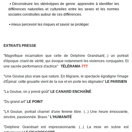
• Déconstruire les stéréotypes de genre: apprendre à identifier les
différences naturelles et culturelles entre les sexes et les normes
sociales construites autour de ces différences.
• mieux percevoir les risques et savoir se protéger.
EXTRAITS PRESSE
"Magnifique incarnation que celle de Delphine Grandsart(...) un portrait
d'époque criant de vérité, qui évoque notamment les violences conjugales. Et
une sacrée performance d'actrice"
TÉLÉRAMA
-
TTT
"Une Goulue plus vraie que nature. En filigrane, le spectacle égratigne l'image
d'Épinal: cette gouaille vient de la rue et en porte les stigmates"
LE PARISIEN
"La Goulue, on y prend goût"
LE CANARD ENCHAÎNÉ
"Du grand art"
LE POINT
"LA Goulue, portrait charnel d'une femme libre. (...) Une heure émouvante,
sincère, passionnée. Bravo."
L'HUMANITÉ
"Delphine Grandsart est impressionnante. (...) La mise en scène est