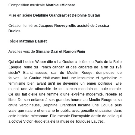
Composition musicale
Matthieu Michard
Mise en scène
Delphine Grandsart et Delphine Gustau
Création lumières
Jacques Rouveyrollis assisté de Jessica
Duclos
Régie
Matthias Bauret
Avec les voix de
Slimane Dazi et Ramon Pipin
Qui était Louise Weber dite « La Goulue », icône du Paris de la Belle
Époque, reine du French cancan et des cabarets de la fin du 19è
siècle? Blanchisseuse, star du Moulin Rouge, dompteuse de
fauves… la Goulue était avant tout une insoumise et symbolise le
féminisme bien avant qu’il ne devienne un enjeu politique. Elle
menait une vie affranchie de tout carcan mondain ou toute morale.
Ce qui fait d’elle une femme d’une extrême modernité, rebelle et
libre.
De son enfance à ses grandes heures au Moulin Rouge et sa
chute vertigineuse, Delphine Grandsart incarne une Goulue plus
vraie que nature et entraine le public avec gouaille et passion dans
cette histoire méconnue. Elle raconte l’incroyable destin de celle qui
a côtoyé Victor Hugo et a été la muse de Toulouse Lautrec.