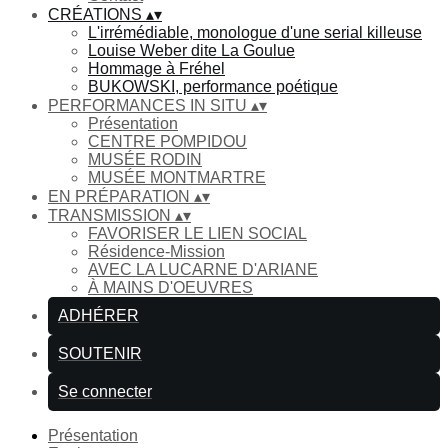
CRÉATIONS
▴
▾
L'irrémédiable, monologue d'une serial killeuse
Louise Weber dite La Goulue
Hommage à Fréhel
BUKOWSKI, performance poétique
PERFORMANCES IN SITU
▴
▾
Présentation
CENTRE POMPIDOU
MUSÉE RODIN
MUSÉE MONTMARTRE
EN PRÉPARATION
▴
▾
TRANSMISSION
▴
▾
FAVORISER LE LIEN SOCIAL
Résidence-Mission
AVEC LA LUCARNE D'ARIANE
À MAINS D'OEUVRES
ADHÉRER
SOUTENIR
Se connecter
Présentation