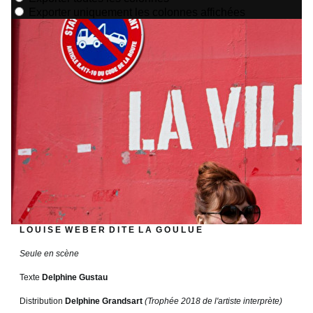
L O U I S E W E B E R D I T E L A G O U L U E
Seule en scène
Texte
Delphine Gustau
Distribution
Delphine Grandsart
(Trophée 2018 de l'artiste interprète)